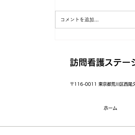
コメントを追加…
チャイルドケア★えーる ホー
ムページ公開
訪問看護ステー
〒116-0011 東京都荒川区西尾
ホーム