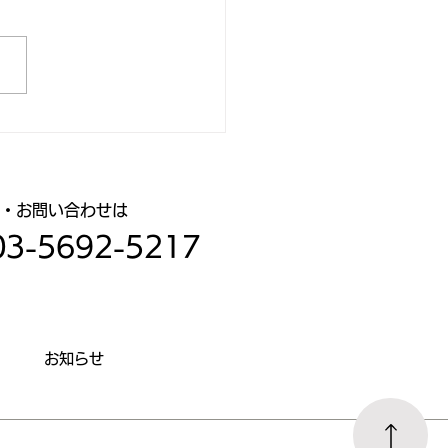
会社ウイングケア：松延
紀を語る『詐欺メール』
注意ください
談・お問い合わせは
03-5692-5217
お知らせ