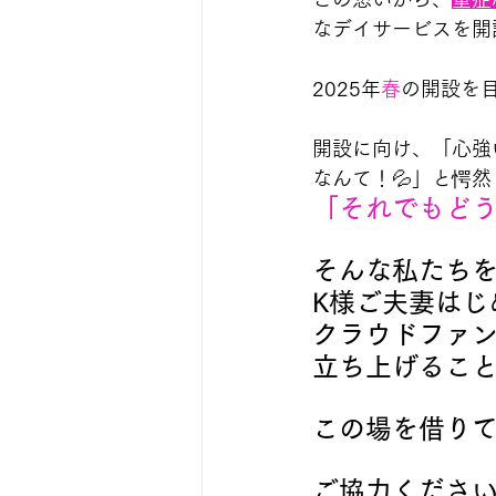
なデイサービスを開
2025年
春
の開設を
開設に向け、「心強
なんて！💦」と愕
「それでもど
そんな私たち
K様ご夫妻はじ
クラウドファ
立ち上げるこ
この場を借り
ご協力くださ