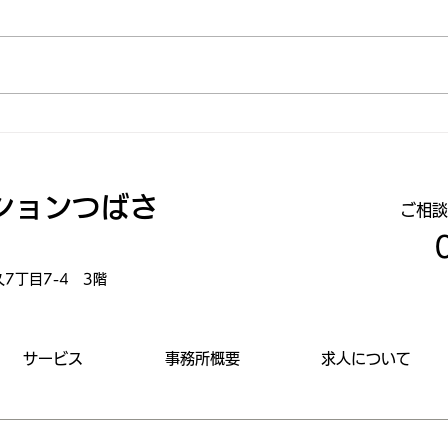
『チャイルドケア★えーる』
合同
開設のご報告
美由
ションつばさ
にご
​ご相
久7丁目7-4 3階
サービス
事務所概要
求人について