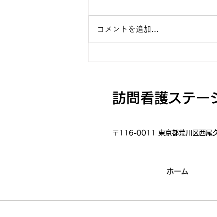
コメントを追加…
チャイルドケア★えーる ホー
ムページ公開
訪問看護ステー
〒116-0011 東京都荒川区西尾
ホーム