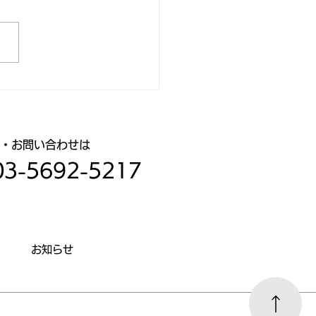
会社ウイングケア：松延
紀を語る『詐欺メール』
注意ください
談・お問い合わせは
03-5692-5217
お知らせ