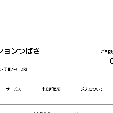
『チャイルドケア★えーる』
合同
開設のご報告
美由
ションつばさ
にご
​ご相
久7丁目7-4 3階
サービス
事務所概要
求人について